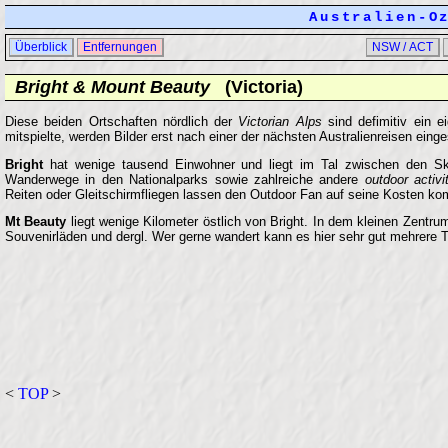
Australien-O
Überblick
Entfernungen
NSW / ACT
Bright & Mount Beauty
(Victoria)
Diese beiden Ortschaften nördlich der
Victorian Alps
sind defimitiv ein e
mitspielte, werden Bilder erst nach einer der nächsten Australienreisen einges
Bright
hat wenige tausend Einwohner und liegt im Tal zwischen den S
Wanderwege in den Nationalparks sowie zahlreiche andere
outdoor activi
Reiten oder Gleitschirmfliegen lassen den Outdoor Fan auf seine Kosten k
Mt Beauty
liegt wenige Kilometer östlich von Bright. In dem kleinen Zentru
Souvenirläden und dergl. Wer gerne wandert kann es hier sehr gut mehrere 
<
TOP
>