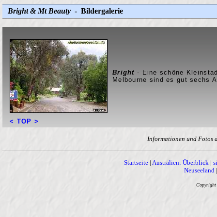
Bright & Mt Beauty
- Bildergalerie
Bright
- Eine schöne Kleinsta
Melbourne sind es gut sechs A
< TOP >
Informationen und Fotos d
Startseite
|
Australien: Überblick
|
s
Neuseeland
Copyright