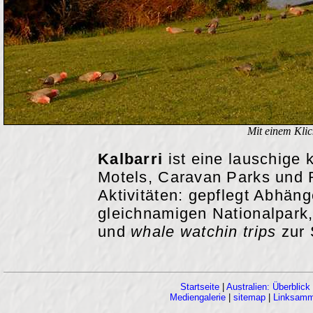
Mit einem Klick
Kalbarri
ist eine lauschige k
Motels, Caravan Parks und 
Aktivitäten: gepflegt Abhän
gleichnamigen Nationalpark
und
whale watchin trips
zur 
Startseite
|
Australien: Überblick
Mediengalerie
|
sitemap
|
Linksamm